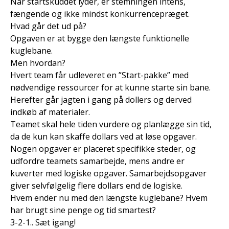
Når startskuddet lyder, er stemningen intens,
fængende og ikke mindst konkurrencepræget.
Hvad går det ud på?
Opgaven er at bygge den længste funktionelle
kuglebane.
Men hvordan?
Hvert team får udleveret en ”Start-pakke” med
nødvendige ressourcer for at kunne starte sin bane.
Herefter går jagten i gang på dollers og derved
indkøb af materialer.
Teamet skal hele tiden vurdere og planlægge sin tid,
da de kun kan skaffe dollars ved at løse opgaver.
Nogen opgaver er placeret specifikke steder, og
udfordre teamets samarbejde, mens andre er
kuverter med logiske opgaver. Samarbejdsopgaver
giver selvfølgelig flere dollars end de logiske.
Hvem ender nu med den længste kuglebane? Hvem
har brugt sine penge og tid smartest?
3-2-1.. Sæt igang!