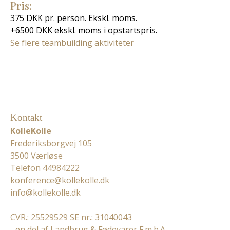
Pris:
375 DKK pr. person. Ekskl. moms.
+6500 DKK ekskl. moms i opstartspris.
Se flere teambuilding aktiviteter
Kontakt
KolleKolle
Frederiksborgvej 105
3500 Værløse
Telefon 44984222
konference@kollekolle.dk
info@kollekolle.dk
CVR.: 25529529 SE nr.: 31040043
- en del af Landbrug & Fødevarer F.m.b.A.